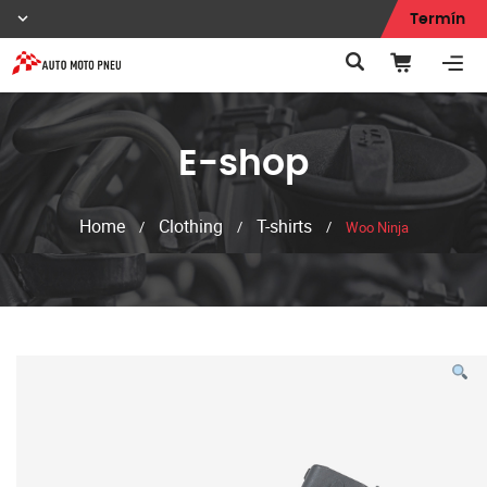
Termín
E-shop
Home
Clothing
T-shirts
/
/
/
Woo Ninja